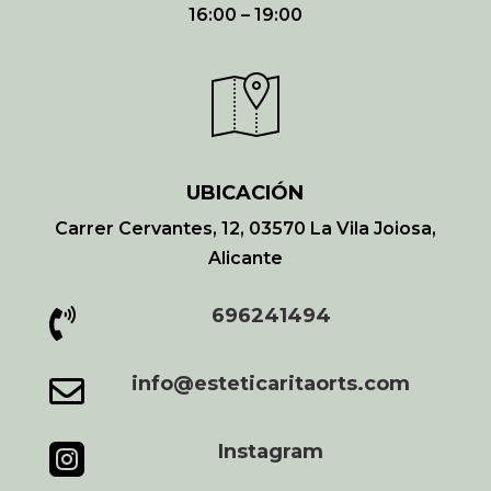
16:00 – 19:00
UBICACIÓN
Carrer Cervantes, 12, 03570 La Vila Joiosa,
Alicante
696241494

info@esteticaritaorts.com

Instagram
