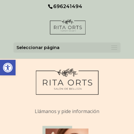
Skip
696241494
To
Content
Seleccionar página
Abrir barra de herramientas
Llámanos y pide información