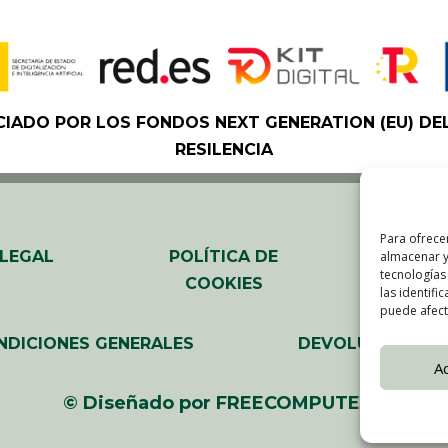
CIADO POR LOS FONDOS NEXT GENERATION (EU) DE
RESILENCIA
Para ofrece
 LEGAL
POLÍTICA DE
ACCESI
almacenar y
tecnologías
COOKIES
las identifi
puede afecta
NDICIONES GENERALES
DEVOLUCIONES
A
©
Diseñado por FREECOMPUTERS