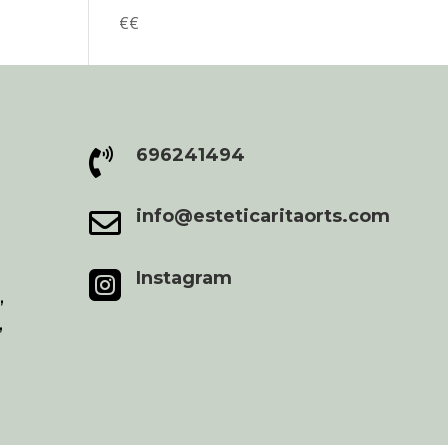
€
€
696241494

info@esteticaritaorts.com

Instagram

,
,