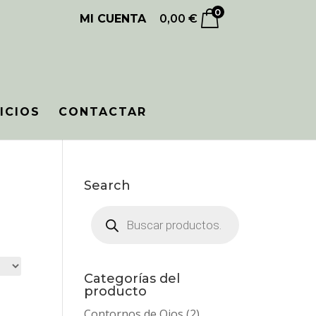
0
MI CUENTA
0,00
€
ICIOS
CONTACTAR
Search
Búsqueda
de
productos
Categorías del
producto
Contornos de Ojos
(2)