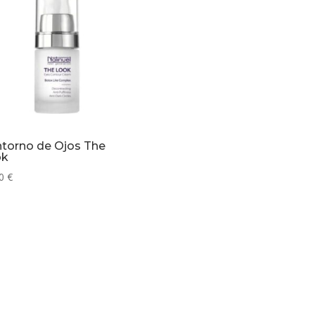
torno de Ojos The
ok
00
€