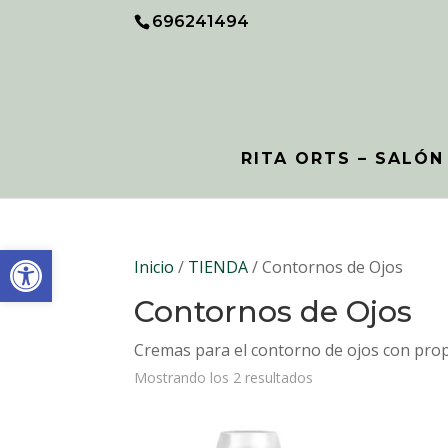
Skip
696241494
To
Content
RITA ORTS – SALÓN
Abrir barra de herramientas
Inicio
/
TIENDA
/ Contornos de Ojos
Contornos de Ojos
Cremas para el contorno de ojos con propi
Mostrando los 2 resultados