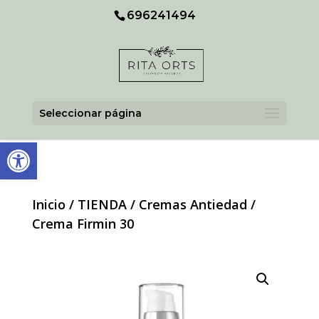
Skip
696241494
To
Content
Seleccionar página
Abrir barra de herramientas
Inicio
/
TIENDA
/
Cremas Antiedad
/
Crema Firmin 30